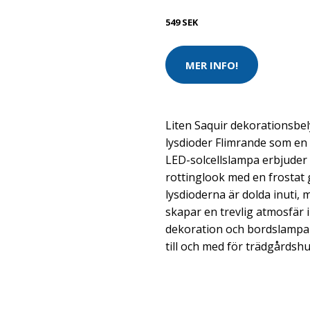
549 SEK
MER INFO!
Liten Saquir dekorationsbe
lysdioder Flimrande som en r
LED-solcellslampa erbjuder 
rottinglook med en frostat 
lysdioderna är dolda inuti, 
skapar en trevlig atmosfär 
dekoration och bordslampa 
till och med för trädgårdshu