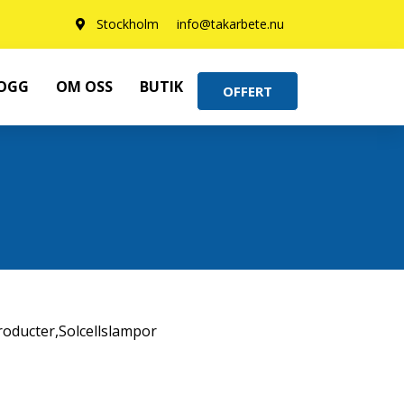
Stockholm
info@takarbete.nu
OGG
OM OSS
BUTIK
OFFERT
roducter
,
Solcellslampor