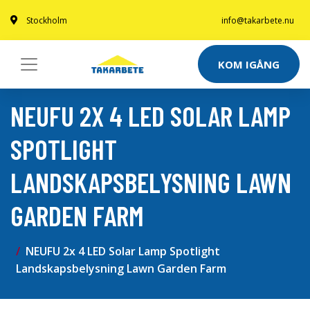
Stockholm
info@takarbete.nu
KOM IGÅNG
NEUFU 2X 4 LED SOLAR LAMP
SPOTLIGHT
LANDSKAPSBELYSNING LAWN
GARDEN FARM
NEUFU 2x 4 LED Solar Lamp Spotlight
Landskapsbelysning Lawn Garden Farm