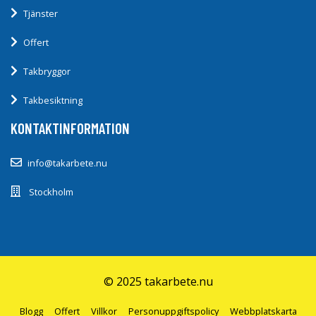
Tjänster
Offert
Takbryggor
Takbesiktning
KONTAKTINFORMATION
info@takarbete.nu
Stockholm
© 2025 takarbete.nu
Blogg
Offert
Villkor
Personuppgiftspolicy
Webbplatskarta