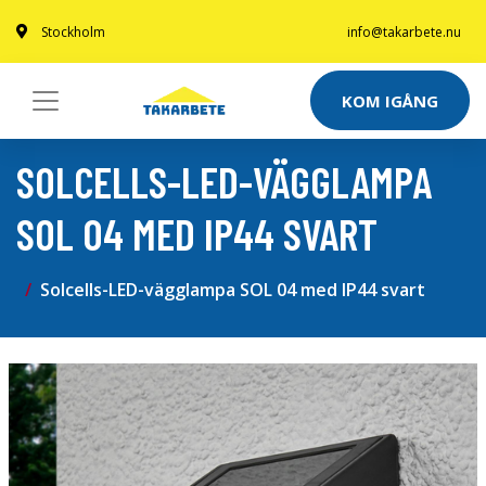
Stockholm
info@takarbete.nu
KOM IGÅNG
SOLCELLS-LED-VÄGGLAMPA
SOL 04 MED IP44 SVART
Solcells-LED-vägglampa SOL 04 med IP44 svart