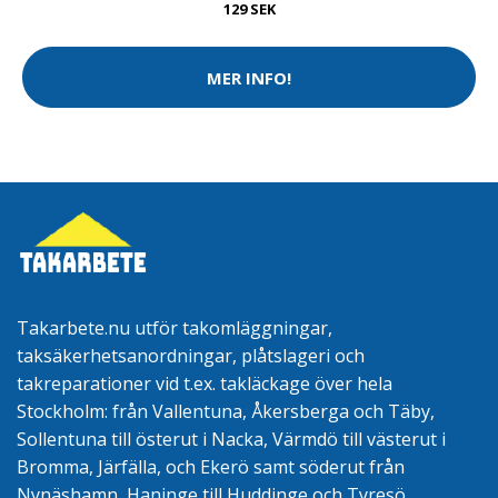
129 SEK
MER INFO!
Takarbete.nu utför takomläggningar,
taksäkerhetsanordningar, plåtslageri och
takreparationer vid t.ex. takläckage över hela
Stockholm: från Vallentuna, Åkersberga och Täby,
Sollentuna till österut i Nacka, Värmdö till västerut i
Bromma, Järfälla, och Ekerö samt söderut från
Nynäshamn, Haninge till Huddinge och Tyresö.