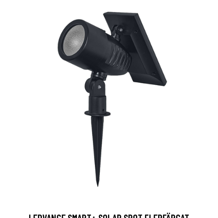
LEDVANCE SMART+ SOLAR SPOT FLERFÄRGAT